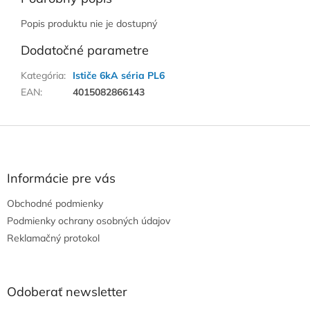
Popis produktu nie je dostupný
Dodatočné parametre
Kategória
:
Ističe 6kA séria PL6
EAN
:
4015082866143
Z
á
p
ä
Informácie pre vás
t
Obchodné podmienky
i
e
Podmienky ochrany osobných údajov
Reklamačný protokol
Odoberať newsletter