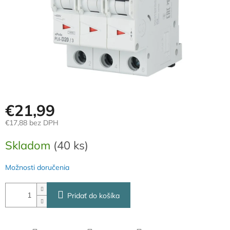
€21,99
€17,88 bez DPH
Jednotková
Skladom
(40 ks)
cena:
Možnosti doručenia
Pridať do košíka