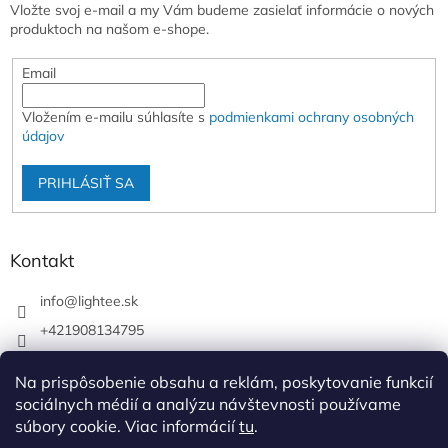
Vložte svoj e-mail a my Vám budeme zasielať informácie o nových
produktoch na našom e-shope.
Email
Vložením e-mailu súhlasíte s
podmienkami ochrany osobných
údajov
PRIHLÁSIŤ SA
Kontakt
info
@
lightee.sk
+421908134795
lightee.sk
Na prispôsobenie obsahu a reklám, poskytovanie funkcií
lightee.sk
sociálnych médií a analýzu návštevnosti používame
súbory cookie. Viac informácií
tu
.