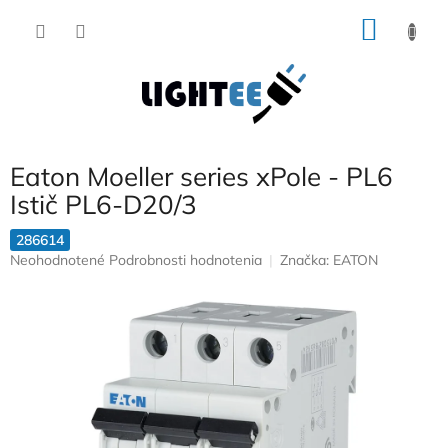
Prejsť
NÁKU
na
obsah
KOŠÍK
Eaton Moeller series xPole - PL6
Istič PL6-D20/3
286614
Priemerné
Neohodnotené
Podrobnosti hodnotenia
Značka:
EATON
hodnotenie
produktu
je
0,0
z
5
hviezdičiek.