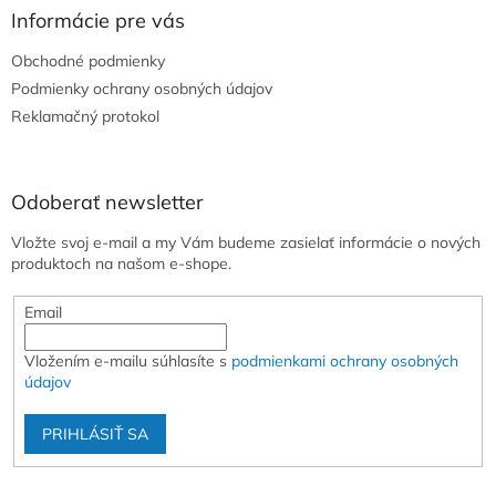
ä
Informácie pre vás
t
Obchodné podmienky
i
e
Podmienky ochrany osobných údajov
Reklamačný protokol
Odoberať newsletter
Vložte svoj e-mail a my Vám budeme zasielať informácie o nových
produktoch na našom e-shope.
Email
Vložením e-mailu súhlasíte s
podmienkami ochrany osobných
údajov
PRIHLÁSIŤ SA