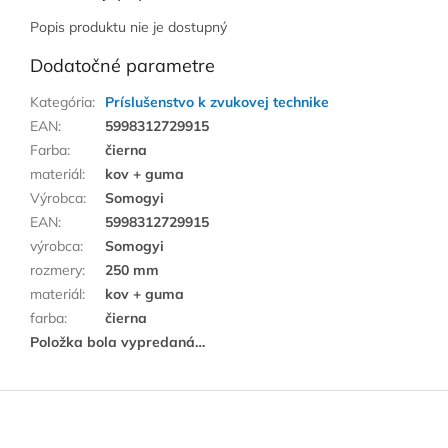
Popis produktu nie je dostupný
Dodatočné parametre
Kategória
:
Príslušenstvo k zvukovej technike
EAN
:
5998312729915
Farba
:
čierna
materiál
:
kov + guma
Výrobca
:
Somogyi
EAN
:
5998312729915
výrobca
:
Somogyi
rozmery
:
250 mm
materiál
:
kov + guma
farba
:
čierna
Položka bola vypredaná…
Z
á
p