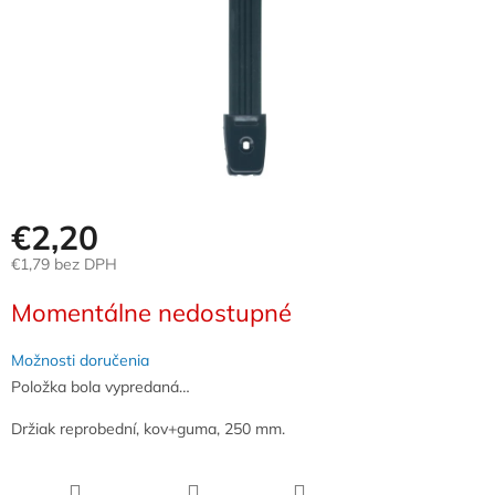
€2,20
€1,79 bez DPH
Jednotková
Momentálne nedostupné
cena:
Možnosti doručenia
Položka bola vypredaná…
Držiak reprobední, kov+guma, 250 mm.