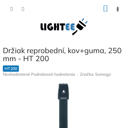
Prejsť
NÁKU
na
obsah
KOŠÍK
Držiak reprobední, kov+guma, 250
mm - HT 200
HT200
Priemerné
Neohodnotené
Podrobnosti hodnotenia
Značka:
Somogyi
hodnotenie
produktu
je
0,0
z
5
hviezdičiek.