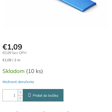
€1,09
€0,89 bez DPH
Jednotková
€1,09 / 2 m
cena:
Skladom
(10 ks)
Možnosti doručenia
Pridať do košíka