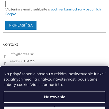
Vložením e-mailu súhlasíte s
podmienkami ochrany osobných
údajov
PRIHLÁSIŤ SA
Kontakt
info
@
lightee.sk
+421908134795
lightee.sk
Na prispôsobenie obsahu a reklám, poskytovanie funkcií
lightee.sk
sociálnych médií a analýzu návštevnosti používame
súbory cookie. Viac informácií
tu
.
Vytvoril Shoptet
Nastavenie
Copyright 2026
Lightee
. Všetky práva vyhradené.
Upraviť