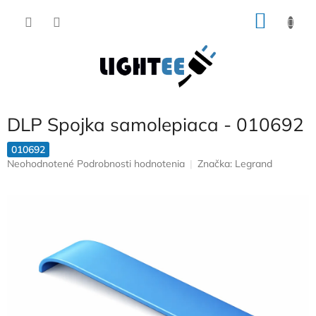
Prejsť
NÁKU
na
obsah
KOŠÍK
DLP Spojka samolepiaca - 010692
010692
Priemerné
Neohodnotené
Podrobnosti hodnotenia
Značka:
Legrand
hodnotenie
produktu
je
0,0
z
5
hviezdičiek.