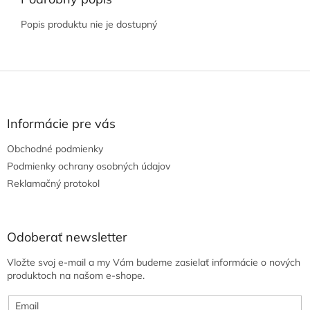
Popis produktu nie je dostupný
Z
á
p
ä
Informácie pre vás
t
Obchodné podmienky
i
e
Podmienky ochrany osobných údajov
Reklamačný protokol
Odoberať newsletter
Vložte svoj e-mail a my Vám budeme zasielať informácie o nových
produktoch na našom e-shope.
Email