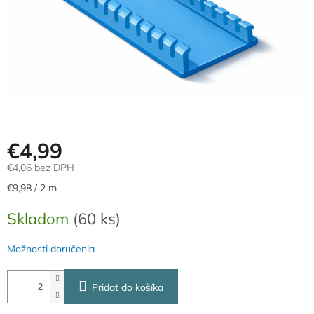
€4,99
€4,06 bez DPH
Jednotková
€9,98 / 2 m
cena:
Skladom
(60 ks)
Možnosti doručenia
Pridať do košíka