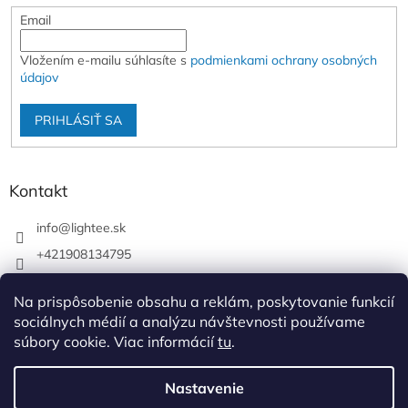
Email
Vložením e-mailu súhlasíte s
podmienkami ochrany osobných
údajov
PRIHLÁSIŤ SA
Kontakt
info
@
lightee.sk
+421908134795
lightee.sk
Na prispôsobenie obsahu a reklám, poskytovanie funkcií
lightee.sk
sociálnych médií a analýzu návštevnosti používame
súbory cookie. Viac informácií
tu
.
Vytvoril Shoptet
Nastavenie