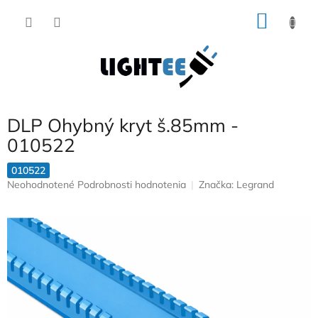
Prejsť
NÁKU
na
obsah
KOŠÍK
DLP Ohybný kryt š.85mm -
010522
010522
Priemerné
Neohodnotené
Podrobnosti hodnotenia
Značka:
Legrand
hodnotenie
produktu
je
0,0
z
5
hviezdičiek.