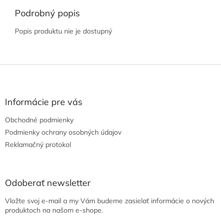
Podrobný popis
Popis produktu nie je dostupný
Z
á
p
ä
Informácie pre vás
t
Obchodné podmienky
i
e
Podmienky ochrany osobných údajov
Reklamačný protokol
Odoberať newsletter
Vložte svoj e-mail a my Vám budeme zasielať informácie o nových
produktoch na našom e-shope.