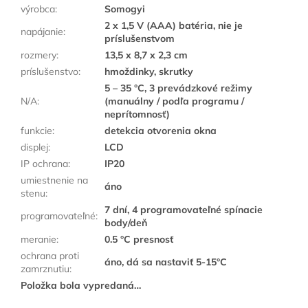
výrobca
:
Somogyi
2 x 1,5 V (AAA) batéria, nie je
napájanie
:
príslušenstvom
rozmery
:
13,5 x 8,7 x 2,3 cm
príslušenstvo
:
hmoždinky, skrutky
5 – 35 °C, 3 prevádzkové režimy
N/A
:
(manuálny / podľa programu /
neprítomnosť)
funkcie
:
detekcia otvorenia okna
displej
:
LCD
IP ochrana
:
IP20
umiestnenie na
áno
stenu
:
7 dní, 4 programovateľné spínacie
programovateľné
:
body/deň
meranie
:
0.5 °C presnosť
ochrana proti
áno, dá sa nastaviť 5-15°C
zamrznutiu
:
Položka bola vypredaná…