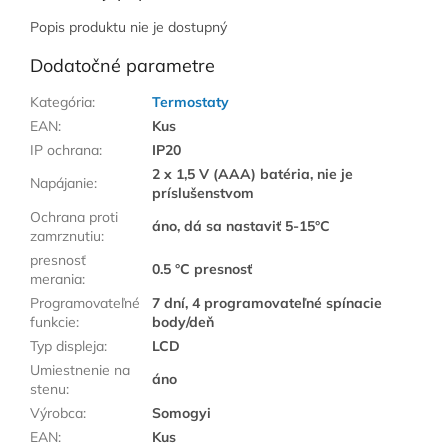
Popis produktu nie je dostupný
Dodatočné parametre
Kategória
:
Termostaty
EAN
:
Kus
IP ochrana
:
IP20
2 x 1,5 V (AAA) batéria, nie je
Napájanie
:
príslušenstvom
Ochrana proti
áno, dá sa nastaviť 5-15°C
zamrznutiu
:
presnosť
0.5 °C presnosť
merania
:
Programovateľné
7 dní, 4 programovateľné spínacie
funkcie
:
body/deň
Typ displeja
:
LCD
Umiestnenie na
áno
stenu
:
Výrobca
:
Somogyi
EAN
:
Kus