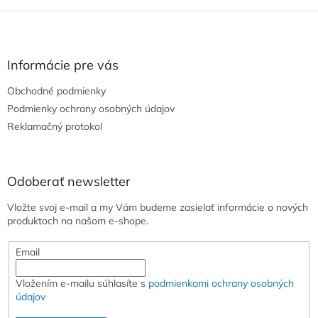
Z
á
p
ä
Informácie pre vás
t
Obchodné podmienky
i
e
Podmienky ochrany osobných údajov
Reklamačný protokol
Odoberať newsletter
Vložte svoj e-mail a my Vám budeme zasielať informácie o nových
produktoch na našom e-shope.
Email
Vložením e-mailu súhlasíte s
podmienkami ochrany osobných
údajov