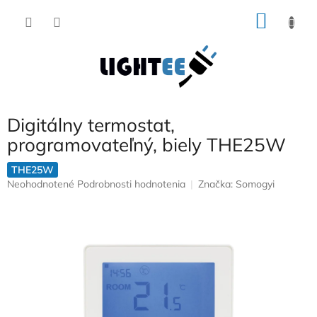
Prejsť
NÁKU
na
obsah
KOŠÍK
Digitálny termostat,
programovateľný, biely THE25W
THE25W
Priemerné
Neohodnotené
Podrobnosti hodnotenia
Značka:
Somogyi
hodnotenie
produktu
je
0,0
z
5
hviezdičiek.