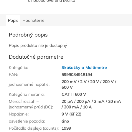
dlhodobo overená kvalita
Popis
Hodnotenie
Podrobný popis
Popis produktu nie je dostupný
Dodatočné parametre
Kategória
:
Skúšačky a Multimetre
EAN
:
5999084918194
200 mV / 2 V / 20 V / 200 V /
jednosmerné napätie
:
600 V
Kategória merania
:
CAT II 600 V
Merací rozsah –
20 µA / 200 µA / 2 mA / 20 mA
jednosmerný prúd (DC)
:
/ 200 mA / 10 A
Napájanie
:
9 V (6F22)
osvetlenie pozadia
:
áno
Počítadlo displeja (counts)
:
1999