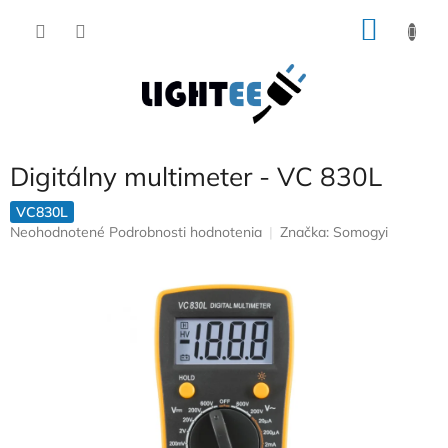
Prejsť
NÁKU
na
obsah
KOŠÍK
Digitálny multimeter - VC 830L
VC830L
Priemerné
Neohodnotené
Podrobnosti hodnotenia
Značka:
Somogyi
hodnotenie
produktu
je
0,0
z
5
hviezdičiek.