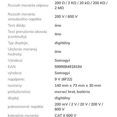
200 Ω / 2 KΩ / 20 kΩ / 200 KΩ /
Rozsah merania odporu
:
2 MΩ
Rozsah merania
200 V / 600 V
striedavého napätia
:
Test diódy
:
áno
Test prerušenia obvodu
áno
(continuity)
:
Typ displeja
:
digitálny
Uloženie meranej
áno
hodnoty
:
Výrobca
:
Somogyi
EAN
:
5999084918194
výrobca
:
Somogyi
napájanie
:
9 V (6F22)
rozmery
:
140 mm x 73 mm x 30 mm
príslušenstvo
:
merací hrot, batéria
displej
:
digitálny
200 mV / 2 V / 20 V / 200 V /
jednosmerné napätie
:
600 V
kategória merania
:
CAT II 600 V