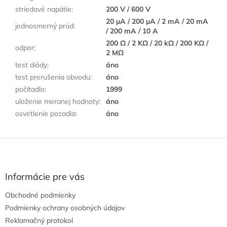
striedavé napätie
:
200 V / 600 V
20 µA / 200 µA / 2 mA / 20 mA
jednosmerný prúd
:
/ 200 mA / 10 A
200 Ω / 2 KΩ / 20 kΩ / 200 KΩ /
odpor
:
2 MΩ
test diódy
:
áno
test prerušenia obvodu
:
áno
počítadlo
:
1999
uloženie meranej hodnoty
:
áno
osvetlenie pozadia
:
áno
Z
á
p
ä
Informácie pre vás
t
Obchodné podmienky
i
e
Podmienky ochrany osobných údajov
Reklamačný protokol