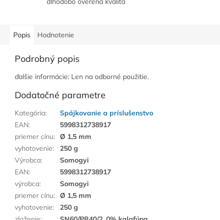
dlhodobo overená kvalita
Popis
Hodnotenie
Podrobný popis
ďalšie informácie: Len na odborné použitie.
Dodatočné parametre
Kategória
:
Spájkovanie a príslušenstvo
EAN
:
5998312738917
priemer cínu
:
Ø 1,5 mm
vyhotovenie
:
250 g
Výrobca
:
Somogyi
EAN
:
5998312738917
výrobca
:
Somogyi
priemer cínu
:
Ø 1,5 mm
vyhotovenie
:
250 g
zloženie
:
SN60/PB40/2, 0% kalafúna