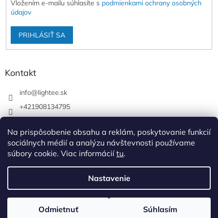
Vložením e-mailu súhlasíte s
podmienkami ochrany osobných
údajov
PRIHLÁSIŤ SA
Kontakt
info
@
lightee.sk
+421908134795
lightee.sk
Na prispôsobenie obsahu a reklám, poskytovanie funkcií
lightee.sk
sociálnych médií a analýzu návštevnosti používame
súbory cookie. Viac informácií
tu
.
Vytvoril Shoptet
Nastavenie
Copyright 2026
Lightee
. Všetky práva vyhradené.
Upraviť
Odmietnuť
Súhlasím
nastavenie cookies