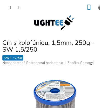
Prejsť
NÁKU
na
obsah
KOŠÍK
Cín s kolofúniou, 1,5mm, 250g -
SW 1,5/250
SW1-5/250
Priemerné
Neohodnotené
Podrobnosti hodnotenia
Značka:
Somogyi
hodnotenie
produktu
je
0,0
z
5
hviezdičiek.