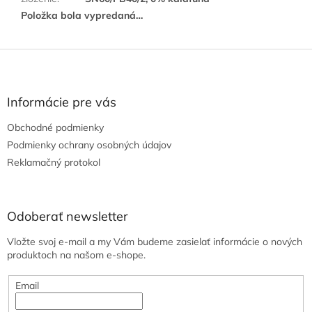
Položka bola vypredaná…
Z
á
p
ä
Informácie pre vás
t
Obchodné podmienky
i
e
Podmienky ochrany osobných údajov
Reklamačný protokol
Odoberať newsletter
Vložte svoj e-mail a my Vám budeme zasielať informácie o nových
produktoch na našom e-shope.
Email