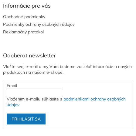
ä
Informácie pre vás
t
Obchodné podmienky
i
e
Podmienky ochrany osobných údajov
Reklamačný protokol
Odoberať newsletter
Vložte svoj e-mail a my Vám budeme zasielať informácie o nových
produktoch na našom e-shope.
Email
Vložením e-mailu súhlasíte s
podmienkami ochrany osobných
údajov
PRIHLÁSIŤ SA