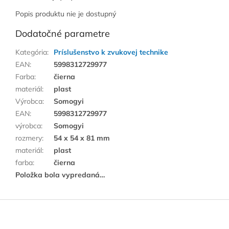
Popis produktu nie je dostupný
Dodatočné parametre
Kategória
:
Príslušenstvo k zvukovej technike
EAN
:
5998312729977
Farba
:
čierna
materiál
:
plast
Výrobca
:
Somogyi
EAN
:
5998312729977
výrobca
:
Somogyi
rozmery
:
54 x 54 x 81 mm
materiál
:
plast
farba
:
čierna
Položka bola vypredaná…
Z
á
p