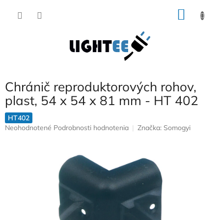
Prejsť
NÁKU
na
obsah
KOŠÍK
Chránič reproduktorových rohov,
plast, 54 x 54 x 81 mm - HT 402
HT402
Priemerné
Neohodnotené
Podrobnosti hodnotenia
Značka:
Somogyi
hodnotenie
produktu
je
0,0
z
5
hviezdičiek.