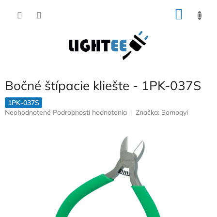
Prejsť
NÁKU
na
obsah
KOŠÍK
Bočné štípacie kliešte - 1PK-037S
1PK-037S
Priemerné
Neohodnotené
Podrobnosti hodnotenia
Značka:
Somogyi
hodnotenie
produktu
je
0,0
z
5
hviezdičiek.