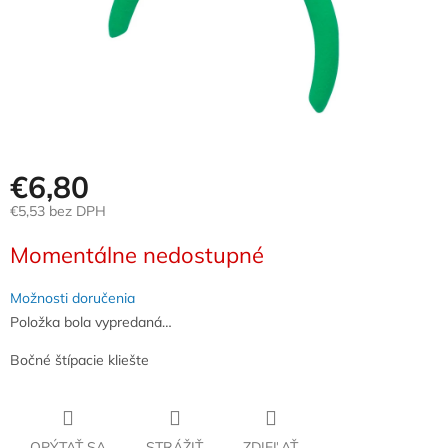
€6,80
€5,53 bez DPH
Jednotková
Momentálne nedostupné
cena:
Možnosti doručenia
Položka bola vypredaná…
Bočné štípacie kliešte
OPÝTAŤ SA
STRÁŽIŤ
ZDIEĽAŤ