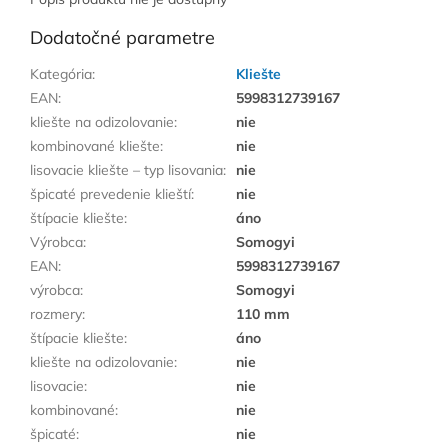
Dodatočné parametre
Kategória
:
Kliešte
EAN
:
5998312739167
kliešte na odizolovanie
:
nie
kombinované kliešte
:
nie
lisovacie kliešte – typ lisovania
:
nie
špicaté prevedenie klieští
:
nie
štípacie kliešte
:
áno
Výrobca
:
Somogyi
EAN
:
5998312739167
výrobca
:
Somogyi
rozmery
:
110 mm
štípacie kliešte
:
áno
kliešte na odizolovanie
:
nie
lisovacie
:
nie
kombinované
:
nie
špicaté
:
nie