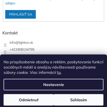
údajov
PRIHLÁSIŤ SA
Kontakt
info
@
lightee.sk
+421908134795
lightee.sk
Na prispôsobenie obsahu a reklám, poskytovanie funkcií
lightee.sk
sociálnych médií a analýzu návštevnosti používame
súbory cookie. Viac informácií
tu
.
Vytvoril Shoptet
Nastavenie
Copyright 2026
Lightee
. Všetky práva vyhradené.
Upraviť
Odmietnuť
Súhlasím
nastavenie cookies