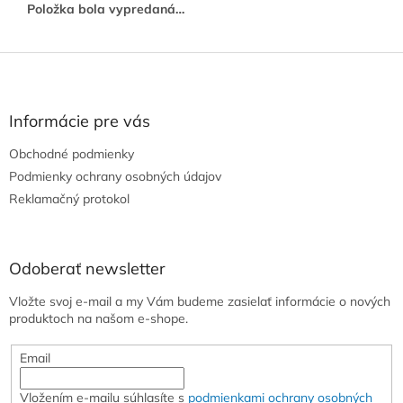
Položka bola vypredaná…
Z
á
p
ä
Informácie pre vás
t
Obchodné podmienky
i
e
Podmienky ochrany osobných údajov
Reklamačný protokol
Odoberať newsletter
Vložte svoj e-mail a my Vám budeme zasielať informácie o nových
produktoch na našom e-shope.
Email
Vložením e-mailu súhlasíte s
podmienkami ochrany osobných