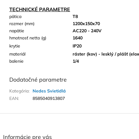
TECHNICKÉ PARAMETRE
pätica
T8
rozmer (mm)
1200x150x70
napätie
AC220 - 240V
hmotnosť netto (g)
1640
krytie
IP20
materiál
ráster (kov) - lesklý / plášť (el
balenie
1/4
Dodatočné parametre
Kategória
:
Nedes Svietidlá
EAN
:
8585040913807
Z
á
p
ä
Informácie pre vás