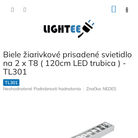
Prejsť
NÁKU
na
obsah
KOŠÍK
Biele žiarivkové prisadené svietidlo
na 2 x T8 ( 120cm LED trubica ) -
TL301
TL301
Priemerné
Neohodnotené
Podrobnosti hodnotenia
Značka:
NEDES
hodnotenie
produktu
je
0,0
z
5
hviezdičiek.