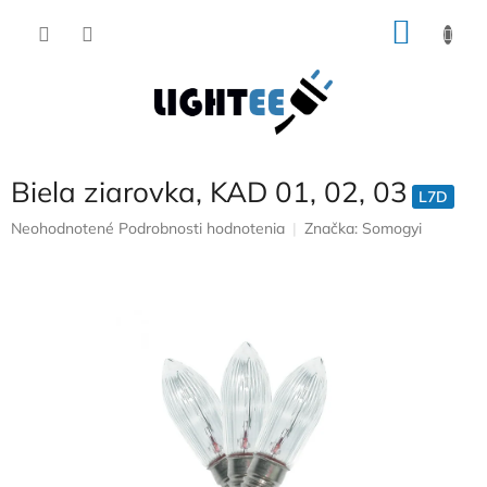
Prejsť
NÁKU
na
obsah
KOŠÍK
Biela ziarovka, KAD 01, 02, 03
L7D
Priemerné
Neohodnotené
Podrobnosti hodnotenia
Značka:
Somogyi
hodnotenie
produktu
je
0,0
z
5
hviezdičiek.