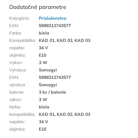
Dodatočné parametre
Kategória
:
Príslušenstvo
EAN
:
5998312743577
Farba
:
biela
Kompatibilita
:
KAD 01, KAD 02, KAD 03
napätie
:
34 V
objímka
:
E10
Výkon
:
3 W
Výrobca
:
Somogyi
EAN
:
5998312743577
výrobca
:
Somogyi
balenie
:
3 ks / balenie
výkon
:
3 W
farba
:
biela
kompatibilita
:
KAD 01, KAD 02, KAD 03
napätie
:
34 V
objímka
:
E10