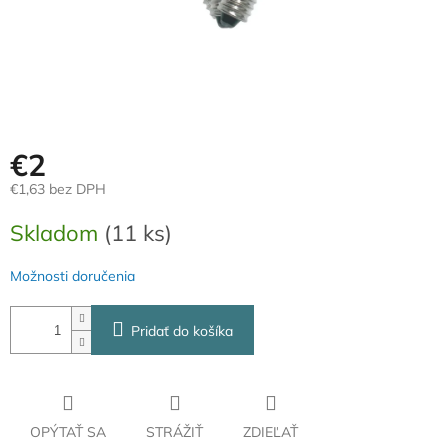
€2
€1,63 bez DPH
Jednotková
Skladom
(11 ks)
cena:
Možnosti doručenia
Pridať do košíka
OPÝTAŤ SA
STRÁŽIŤ
ZDIEĽAŤ