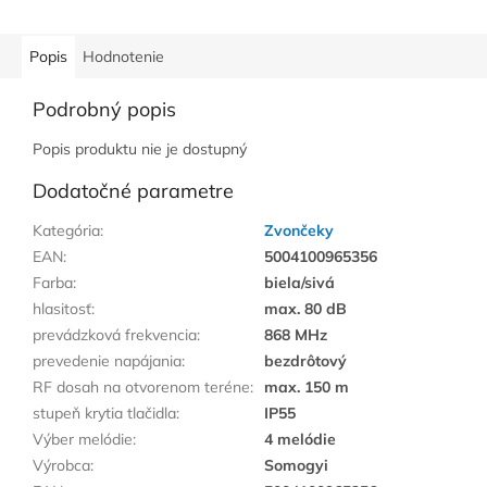
Popis
Hodnotenie
Podrobný popis
Popis produktu nie je dostupný
Dodatočné parametre
Kategória
:
Zvončeky
EAN
:
5004100965356
Farba
:
biela/sivá
hlasitosť
:
max. 80 dB
prevádzková frekvencia
:
868 MHz
prevedenie napájania
:
bezdrôtový
RF dosah na otvorenom teréne
:
max. 150 m
stupeň krytia tlačidla
:
IP55
Výber melódie
:
4 melódie
Výrobca
:
Somogyi