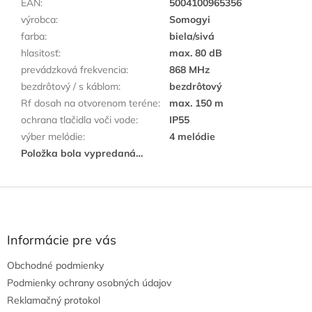
EAN
:
5004100965356
výrobca
:
Somogyi
farba
:
biela/sivá
hlasitosť
:
max. 80 dB
prevádzková frekvencia
:
868 MHz
bezdrôtový / s káblom
:
bezdrôtový
Rf dosah na otvorenom teréne
:
max. 150 m
ochrana tlačidla voči vode
:
IP55
výber melódie
:
4 melódie
Položka bola vypredaná…
Z
á
p
ä
Informácie pre vás
t
Obchodné podmienky
i
e
Podmienky ochrany osobných údajov
Reklamačný protokol