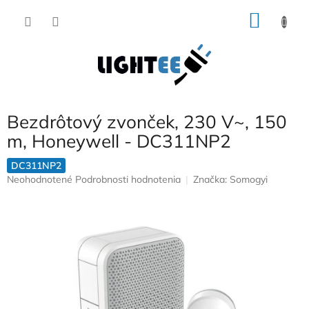
Prejsť
NÁKU
na
obsah
KOŠÍK
Bezdrôtový zvonček, 230 V~, 150
m, Honeywell - DC311NP2
DC311NP2
Priemerné
Neohodnotené
Podrobnosti hodnotenia
Značka:
Somogyi
hodnotenie
produktu
je
0,0
z
5
hviezdičiek.