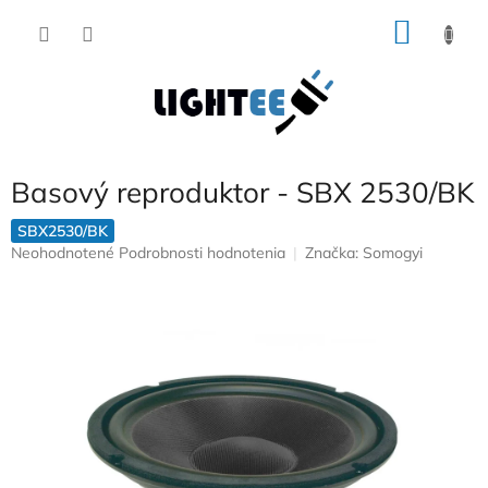
Prejsť
NÁKU
na
obsah
KOŠÍK
Basový reproduktor - SBX 2530/BK
SBX2530/BK
Priemerné
Neohodnotené
Podrobnosti hodnotenia
Značka:
Somogyi
hodnotenie
produktu
je
0,0
z
5
hviezdičiek.