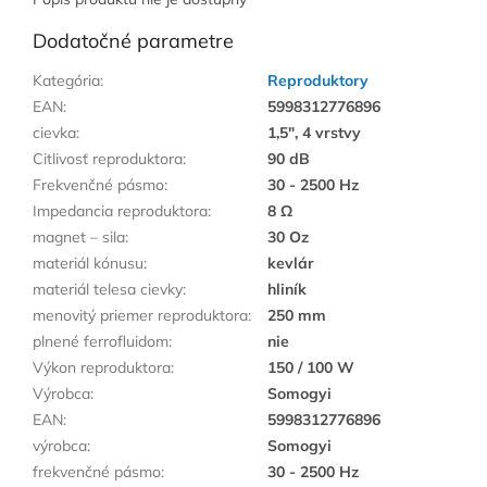
Dodatočné parametre
Kategória
:
Reproduktory
EAN
:
5998312776896
cievka
:
1,5", 4 vrstvy
Citlivosť reproduktora
:
90 dB
Frekvenčné pásmo
:
30 - 2500 Hz
Impedancia reproduktora
:
8 Ω
magnet – sila
:
30 Oz
materiál kónusu
:
kevlár
materiál telesa cievky
:
hliník
menovitý priemer reproduktora
:
250 mm
plnené ferrofluidom
:
nie
Výkon reproduktora
:
150 / 100 W
Výrobca
:
Somogyi
EAN
:
5998312776896
výrobca
:
Somogyi
frekvenčné pásmo
:
30 - 2500 Hz