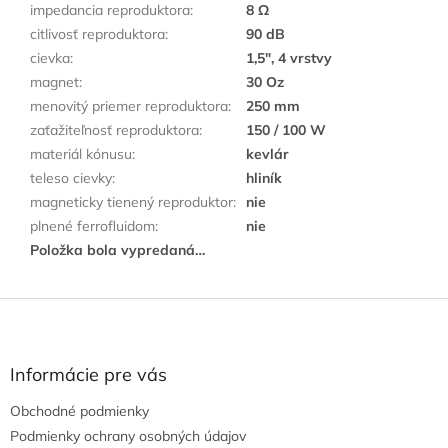
impedancia reproduktora
:
8 Ω
citlivosť reproduktora
:
90 dB
cievka
:
1,5", 4 vrstvy
magnet
:
30 Oz
menovitý priemer reproduktora
:
250 mm
zaťažiteľnosť reproduktora
:
150 / 100 W
materiál kónusu
:
kevlár
teleso cievky
:
hliník
magneticky tienený reproduktor
:
nie
plnené ferrofluidom
:
nie
Položka bola vypredaná…
Z
á
p
ä
Informácie pre vás
t
Obchodné podmienky
i
e
Podmienky ochrany osobných údajov