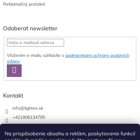
Reklamačný protokol
Odoberať newsletter
Vložením e-mailu súhlasíte s
podmienkami ochrany osobných
údajov
PRIHLÁSIŤ
SA
Kontakt
info
@
lightee.sk
+421908134795
lightee.sk
Na prispôsobenie obsahu a reklám, poskytovanie funkcií
lightee.sk