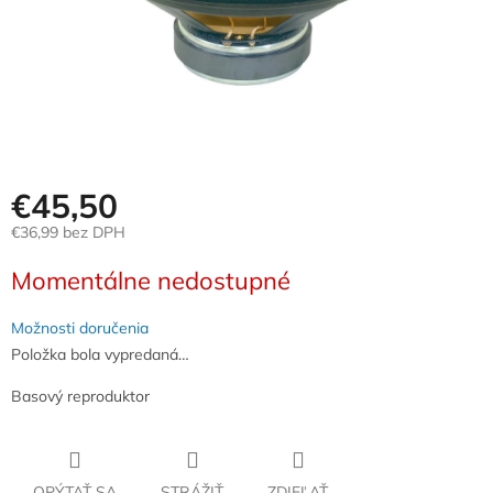
€45,50
€36,99 bez DPH
Jednotková
Momentálne nedostupné
cena:
Možnosti doručenia
Položka bola vypredaná…
Basový reproduktor
OPÝTAŤ SA
STRÁŽIŤ
ZDIEĽAŤ