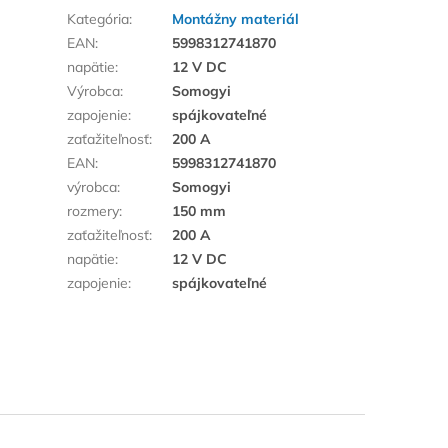
Kategória
:
Montážny materiál
EAN
:
5998312741870
napätie
:
12 V DC
Výrobca
:
Somogyi
zapojenie
:
spájkovateľné
zaťažiteľnosť
:
200 A
EAN
:
5998312741870
výrobca
:
Somogyi
rozmery
:
150 mm
zaťažiteľnosť
:
200 A
napätie
:
12 V DC
zapojenie
:
spájkovateľné