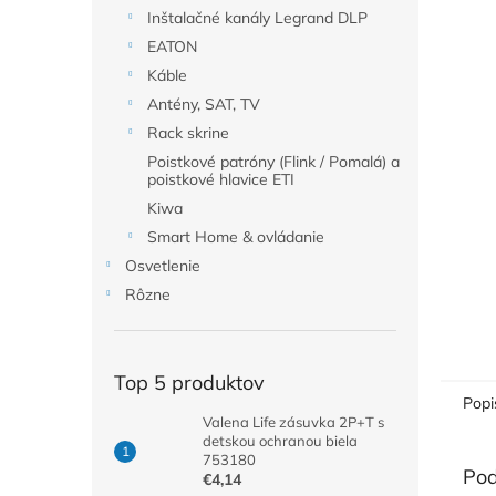
Inštalačné kanály Legrand DLP
EATON
Káble
Antény, SAT, TV
Rack skrine
Poistkové patróny (Flink / Pomalá) a
poistkové hlavice ETI
Kiwa
Smart Home & ovládanie
Osvetlenie
Rôzne
Top 5 produktov
Popi
Valena Life zásuvka 2P+T s
detskou ochranou biela
753180
Pod
€4,14