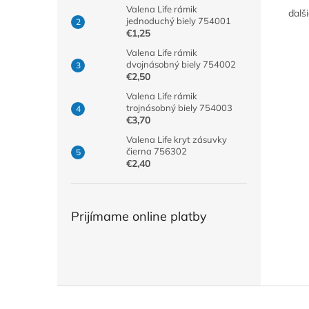
Valena Life rámik
ďalš
jednoduchý biely 754001
€1,25
Valena Life rámik
dvojnásobný biely 754002
€2,50
Valena Life rámik
trojnásobný biely 754003
€3,70
Valena Life kryt zásuvky
čierna 756302
€2,40
Prijímame online platby
Z
á