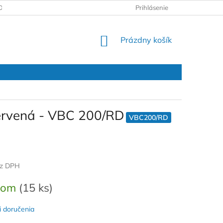
DAJOV
REKLAMAČNÝ PROTOKOL
Prihlásenie
NÁKUPNÝ
Prázdny košík
KOŠÍK
ervená - VBC 200/RD
VBC200/RD
ez DPH
ová
dom
(15 ks)
 doručenia