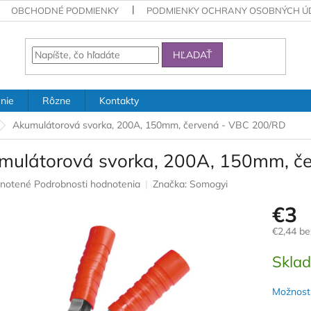
OBCHODNÉ PODMIENKY
PODMIENKY OCHRANY OSOBNÝCH Ú
HĽADAŤ
nie
Rôzne
Kontakty
Akumulátorová svorka, 200A, 150mm, červená - VBC 200/RD
mulátorová svorka, 200A, 150mm, č
rné
notené
Podrobnosti hodnotenia
Značka:
Somogyi
nie
€3
u
€2,44 b
Jednotk
Skla
cena:
iek.
Možnosti