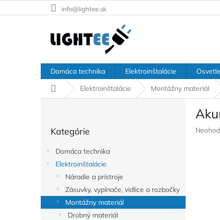
Prejsť
info@lightee.sk
na
obsah
Domáca technika
Elektroinštalácie
Osvetle
Domov
Elektroinštalácie
Montážny materiál
B
Aku
o
Preskočiť
č
Prieme
Kategórie
Neohod
kategórie
n
hodnote
ý
produkt
Domáca technika
p
je
Elektroinštalácie
a
0,0
z
Náradie a prístroje
n
5
e
Zásuvky, vypínače, vidlice a rozbočky
hviezdič
l
Montážny materiál
Drobný materiál