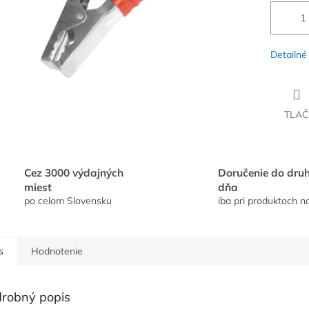
Detailné
TLAČ
Cez 3000 výdajných
Doručenie do dru
miest
dňa
po celom Slovensku
iba pri produktoch n
s
Hodnotenie
robný popis