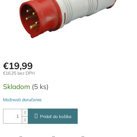
€19,99
€16,25 bez DPH
Jednotková
Skladom
(5 ks)
cena:
Možnosti doručenia
Pridať do košíka