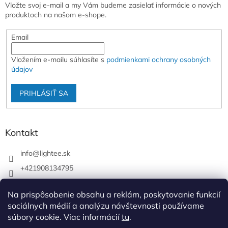
Vložte svoj e-mail a my Vám budeme zasielať informácie o nových
produktoch na našom e-shope.
Email
Vložením e-mailu súhlasíte s
podmienkami ochrany osobných
údajov
PRIHLÁSIŤ SA
Kontakt
info
@
lightee.sk
+421908134795
lightee.sk
Na prispôsobenie obsahu a reklám, poskytovanie funkcií
lightee.sk
sociálnych médií a analýzu návštevnosti používame
súbory cookie. Viac informácií
tu
.