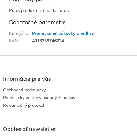
Popis produktu nie je dostupný
Dodatočné parametre
Kategória
:
Priemyselné zásuvky a vidlice
EAN
:
4013339746224
Z
á
p
ä
Informácie pre vás
t
Obchodné podmienky
i
e
Podmienky ochrany osobných údajov
Reklamačný protokol
Odoberať newsletter