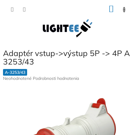
Prejsť
NÁKU
na
obsah
KOŠÍK
Adaptér vstup->výstup 5P -> 4P A
3253/43
A-3253/43
Priemerné
Neohodnotené
Podrobnosti hodnotenia
hodnotenie
produktu
je
0,0
z
5
hviezdičiek.